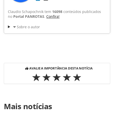
Claudio Schapochnik tem
16098
conteúdos publicados
no
Portal PANROTAS
.
Confira!
Sobre o autor
AVALIE A IMPORTÂNCIA DESTA NOTÍCIA
Para compartilhar esse conteúdo, por favor utilize o link
Mais notícias
https://www.panrotas.com.br/noticia-
turismo/eventos/2014/09/veja-fotos-do-coquetel-da-af-klm-