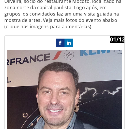
Oliveira, sócio do restaurante Mocotó, localizado na
zona norte da capital paulista. Logo após, em
grupos, os convidados faziam uma visita guiada na
mostra de artes. Veja mais fotos do evento abaixo
(clique nas imagens para aumentá-las).
01/12
Previous
Ne