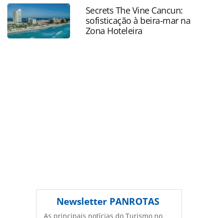
na-bienal-de-sp_105389.html ou as ferramentas oferecidas
Secrets The Vine Cancun:
na página. Todo o conteúdo produzido pela PANROTAS
sofisticação à beira-mar na
Editora é protegido pela legislação brasileira sobre direito
Zona Hoteleira
autoral. Não reproduza o conteúdo sem autorização da
PANROTAS Editora (copyright@panrotas.com.br).
Newsletter
PANROTAS
As principais notícias do Turismo no