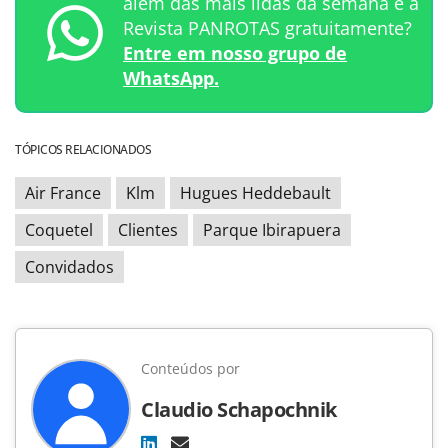
além das mais lidas da semana e a
Revista PANROTAS gratuitamente?
Entre em nosso grupo de
WhatsApp.
TÓPICOS RELACIONADOS
Air France
Klm
Hugues Heddebault
Coquetel
Clientes
Parque Ibirapuera
Convidados
Conteúdos por
Claudio Schapochnik