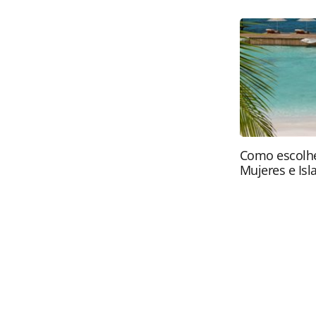
expansao-e-quer-mais-hoteis_110848
Todo o conteúdo produzido pela PAN
brasileira sobre direito autoral. N
PANROTAS Editora (copyright@panro
Como escolhe
Mujeres e Isl