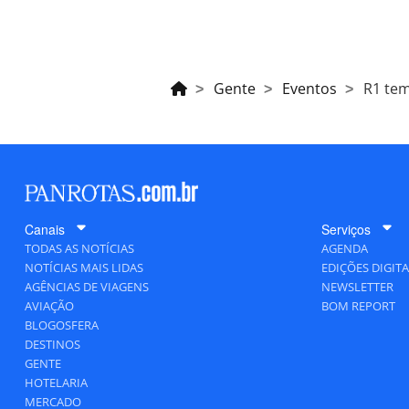
Gente
Eventos
R1 tem
Canais
Serviços
TODAS AS NOTÍCIAS
AGENDA
NOTÍCIAS MAIS LIDAS
EDIÇÕES DIGITA
AGÊNCIAS DE VIAGENS
NEWSLETTER
AVIAÇÃO
BOM REPORT
BLOGOSFERA
DESTINOS
GENTE
HOTELARIA
MERCADO