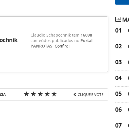
MA
Claudio Schapochnik tem
16098
ochnik
conteúdos publicados no
Portal
PANROTAS
.
Confira!
CIA
CLIQUE E VOTE
favor utilize o link
a-turismo/eventos/2015/02/r1-tem-plano-de-