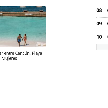
.html ou as ferramentas oferecidas na página.
ROTAS Editora é protegido pela legislação
ão reproduza o conteúdo sem autorização da
tas.com.br).
r entre Cancún, Playa
a Mujeres