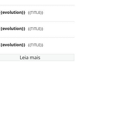
{{evolution}}
{{TITLE}}
{{evolution}}
{{TITLE}}
{{evolution}}
{{TITLE}}
Leia mais