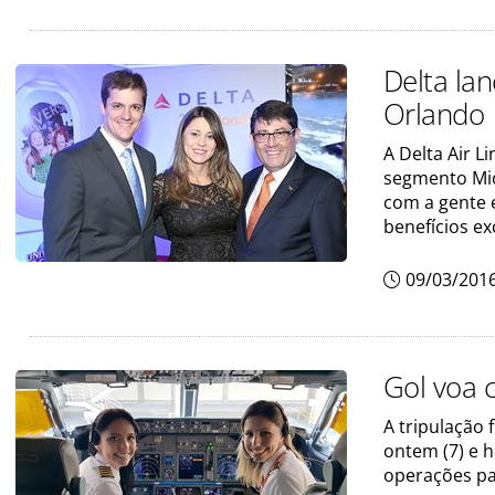
Delta la
Orlando
A Delta Air L
segmento Mic
com a gente 
benefícios ex
09/03/201
Gol voa 
A tripulação
ontem (7) e 
operações pa