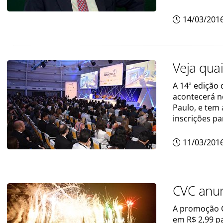
14/03/201
Veja qua
A 14ª edição
acontecerá n
Paulo, e tem
inscrições pa
11/03/201
CVC anun
A promoção C
em R$ 2,99 p