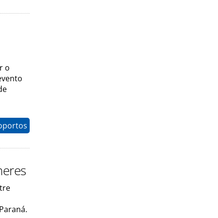
r o
evento
de
oportos
heres
tre
 Paraná.