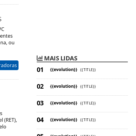
s
VC
ientes
ana, ou
MAIS LIDAS
radoras
{{evolution}}
{{TITLE}}
{{evolution}}
{{TITLE}}
{{evolution}}
{{TITLE}}
as
{{evolution}}
l (RET),
{{TITLE}}
elo