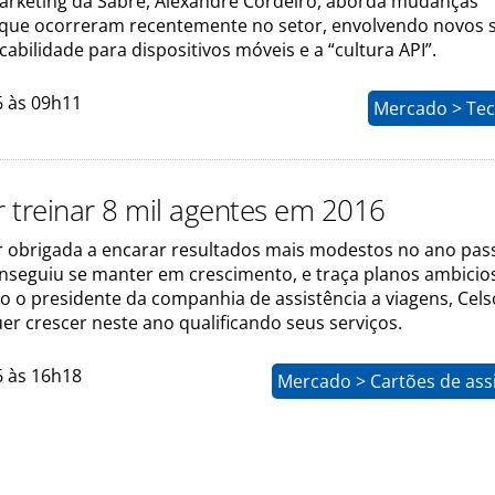
arketing da Sabre, Alexandre Cordeiro, aborda mudanças
 que ocorreram recentemente no setor, envolvendo novos s
icabilidade para dispositivos móveis e a “cultura API”.
6 às 09h11
Mercado > Tec
 treinar 8 mil agentes em 2016
r obrigada a encarar resultados mais modestos no ano pas
nseguiu se manter em crescimento, e traça planos ambicio
 o presidente da companhia de assistência a viagens, Celso
r crescer neste ano qualificando seus serviços.
6 às 16h18
Mercado > Cartões de ass