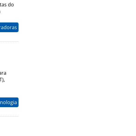
tas do
a
radoras
ara
T),
nologia