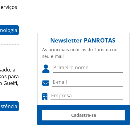
erviços
nologia
Newsletter
PANROTAS
As principais notícias do Turismo no
seu e-mail
sado, a
sos para
 Guelfi,
istência
Cadastre-se