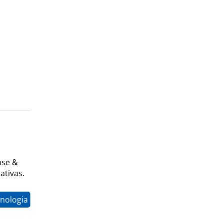
nse &
ativas.
nologia