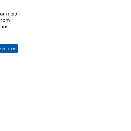
por meio
 com
imos
Eventos