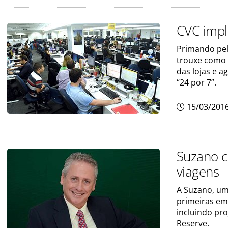
CVC impl
Primando pel
trouxe como 
das lojas e a
“24 por 7”.
15/03/201
Suzano c
viagens
A Suzano, um
primeiras em
incluindo pr
Reserve.