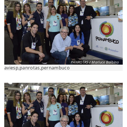
PANROTAS / Marluce Balbino
aviesp,panrotas,pernambuco