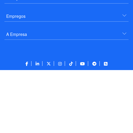
Empregos
A Empresa
CONTATO
Todos os direitos reservados a PANROTAS Editora - Ver.
Wednesday, August 5, 2026
9:33:25 PM -03:00:00 - Builder 2026.6.2.1
/ Layout