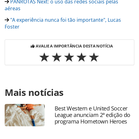
PANROTAS Next: o uso das redes sociais pelas
aéreas
"A experiência nunca foi tão importante", Lucas
Foster
AVALIE A IMPORTÂNCIA DESTA NOTÍCIA
Para compartilhar esse conteúdo, por favor utilize o link
Mais notícias
https://www.panrotas.com.br/noticia-
turismo/eventos/2016/05/next-promove-debate-sobre-
conceitos-transformadores_125816.html ou as
Best Western e United Soccer
ferramentas oferecidas na página. Todo o conteúdo
League anunciam 2ª edição do
produzido pela PANROTAS Editora é protegido pela
programa Hometown Heroes
legislação brasileira sobre direito autoral. Não reproduza o
conteúdo sem autorização da PANROTAS Editora
(copyright@panrotas.com.br).