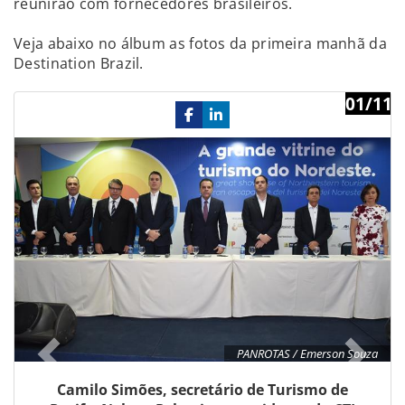
reunirão com fornecedores brasileiros.
Veja abaixo no álbum as fotos da primeira manhã da
Destination Brazil.
01/11
Previous
Ne
PANROTAS / Emerson Souza
Camilo Simões, secretário de Turismo de