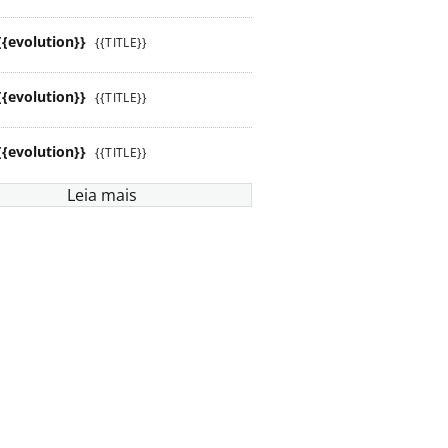
{{evolution}}
{{TITLE}}
{{evolution}}
{{TITLE}}
{{evolution}}
{{TITLE}}
Leia mais