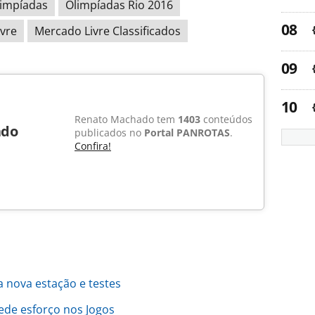
impíadas
Olimpíadas Rio 2016
vre
Mercado Livre Classificados
Renato Machado tem
1403
conteúdos
ado
publicados no
Portal PANROTAS
.
Confira!
 nova estação e testes
ede esforço nos Jogos