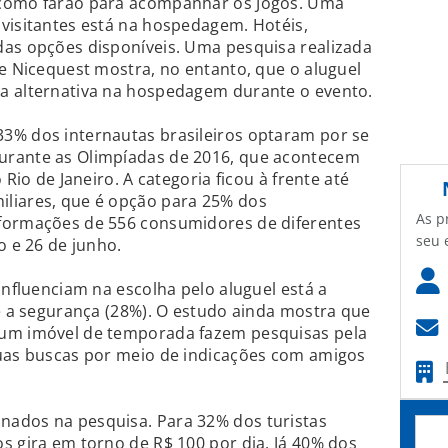
 como farão para acompanhar os Jogos. Uma
visitantes está na hospedagem. Hotéis,
das opções disponíveis. Uma pesquisa realizada
 e Nicequest mostra, no entanto, que o aluguel
a alternativa na hospedagem durante o evento.
3% dos internautas brasileiros optaram por se
urante as Olimpíadas de 2016, que acontecem
 Rio de Janeiro. A categoria ficou à frente até
liares, que é opção para 25% dos
As p
formações de 556 consumidores de diferentes
seu 
o e 26 de junho.
influenciam na escolha pelo aluguel está a
 e a segurança (28%). O estudo ainda mostra que
 um imóvel de temporada fazem pesquisas pela
suas buscas por meio de indicações com amigos
ados na pesquisa. Para 32% dos turistas
s gira em torno de R$ 100 por dia. Já 40% dos