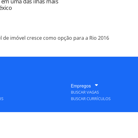
e em uma das ilhas mais
éxico
l de imóvel cresce como opção para a Rio 2016
Empregos
BUSCAR VAGAS
IS
BUSCAR CURRÍCULOS
A Empresa
QUEM SOMOS