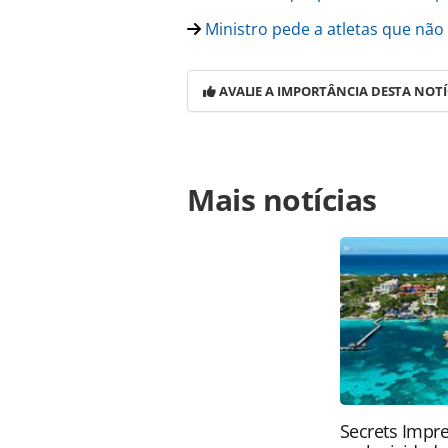
Ministro pede a atletas que não
AVALIE A IMPORTÂNCIA DESTA NOTÍ
Para compartilhar esse conteúdo, por 
Mais notícias
https://www.panrotas.com.br/notici
cresce-como-opcao-para-a-rio-2016_
página. Todo o conteúdo produzido 
brasileira sobre direito autoral. N
PANROTAS Editora (copyright@panro
Secrets Impre