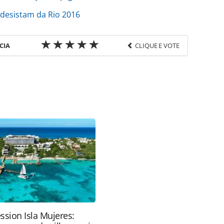
 desistam da Rio 2016
CIA
CLIQUE E VOTE
favor utilize o link
a-turismo/eventos/2016/07/aluguel-de-imovel-
127512.html ou as ferramentas oferecidas na
pela PANROTAS Editora é protegido pela legislação
ão reproduza o conteúdo sem autorização da
tas.com.br).
ssion Isla Mujeres: