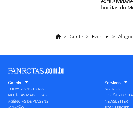
exclusividad
bonitas do M
Gente
Eventos
Alugue
Canais
Serviços
TODAS AS NOTÍCIAS
AGENDA
NOTÍCIAS MAIS LIDAS
EDIÇÕES DIGITA
AGÊNCIAS DE VIAGENS
NEWSLETTER
AVIAÇÃO
BOM REPORT
BLOGOSFERA
DESTINOS
GENTE
HOTELARIA