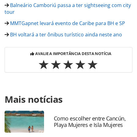
Balneário Camboriú passa a ter sightseeing com city
tour
MMTGapnet levará evento de Caribe para BH e SP
BH voltará a ter ônibus turístico ainda neste ano
AVALIE A IMPORTÂNCIA DESTA NOTÍCIA
Para compartilhar esse conteúdo, por favor utilize o link
Mais notícias
https://www.panrotas.com.br/noticia-
turismo/eventos/2016/08/mmtgapnet-promove-roadshow-
em-salvador-natal-e-bh_129075.html ou as ferramentas
oferecidas na página. Todo o conteúdo produzido pela
Como escolher entre Cancún,
Playa Mujeres e Isla Mujeres
PANROTAS Editora é protegido pela legislação brasileira
sobre direito autoral. Não reproduza o conteúdo sem