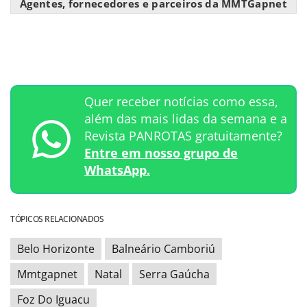
Agentes, fornecedores e parceiros da MMTGapnet
Quer receber notícias como essa,
além das mais lidas da semana e a
Revista PANROTAS gratuitamente?
Entre em nosso grupo de
WhatsApp.
TÓPICOS RELACIONADOS
Belo Horizonte
Balneário Camboriú
Mmtgapnet
Natal
Serra Gaúcha
Foz Do Iguacu