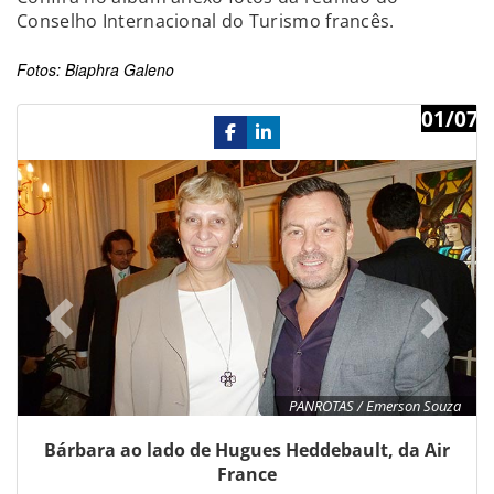
Conselho Internacional do Turismo francês.
Fotos: Biaphra Galeno
01/07
Previous
Ne
PANROTAS / Emerson Souza
Bárbara ao lado de Hugues Heddebault, da Air
France