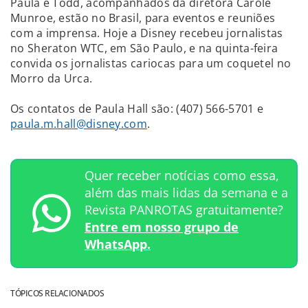
Paula e Todd, acompanhados da diretora Carole
Munroe, estão no Brasil, para eventos e reuniões
com a imprensa. Hoje a Disney recebeu jornalistas
no Sheraton WTC, em São Paulo, e na quinta-feira
convida os jornalistas cariocas para um coquetel no
Morro da Urca.
Os contatos de Paula Hall são: (407) 566-5701 e
paula.m.hall@disney.com
.
Quer receber notícias como essa,
além das mais lidas da semana e a
Revista PANROTAS gratuitamente?
Entre em nosso grupo de
WhatsApp.
TÓPICOS RELACIONADOS