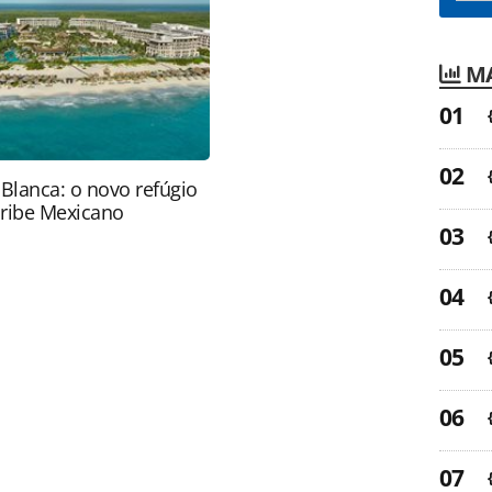
ão reproduza o conteúdo sem autorização da
tas.com.br).
MA
 Blanca: o novo refúgio
aribe Mexicano