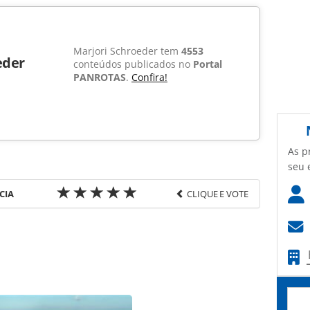
Marjori Schroeder tem
4553
eder
conteúdos publicados no
Portal
PANROTAS
.
Confira!
As p
seu 
CIA
CLIQUE E VOTE
favor utilize o link
-turismo/hotelaria/2009/08/rede-hoteleira-abre-
_49668.html ou as ferramentas oferecidas na
pela PANROTAS Editora é protegido pela legislação