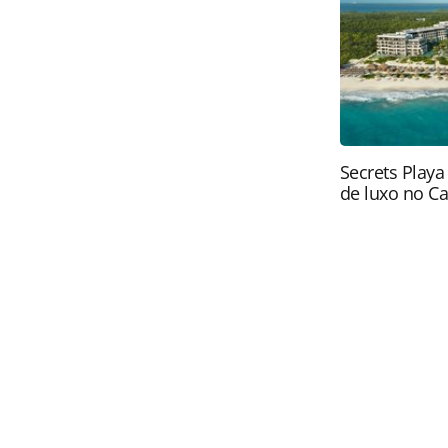
brasileira sobre direito autoral. N
PANROTAS Editora (copyright@panro
Secrets Playa
de luxo no C