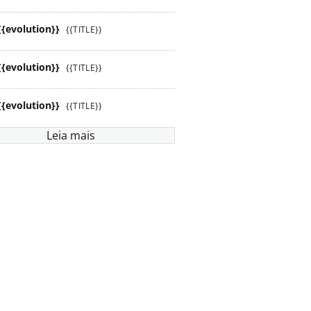
{{evolution}}
{{TITLE}}
{{evolution}}
{{TITLE}}
{{evolution}}
{{TITLE}}
Leia mais