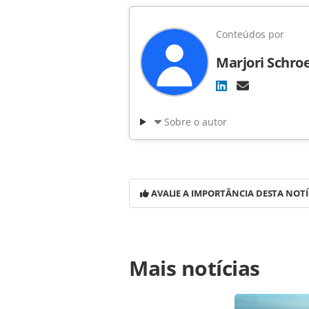
Conteúdos por
Marjori Schro
Sobre o autor
AVALIE A IMPORTÂNCIA DESTA NOTÍ
Para compartilhar esse conteúdo, por 
Mais notícias
https://www.panrotas.com.br/noticia
vaga-para-gerente-de-contas-em-poa
página. Todo o conteúdo produzido 