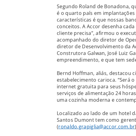
Segundo Roland de Bonadona, que
é o quarto país em implantações
características é que nossas ba
conceitos. A Accor desenha cad
cliente precisa”, afirmou o exe
acompanhado do diretor de Oper
diretor de Desenvolvimento da Ac
Construtora Galwan, José Luiz Ga
empreendimento, e que tem sede 
Bernd Hoffman, aliás, destacou c
estabelecimento carioca. “Será o 
internet gratuita para seus hós
serviços de alimentação 24 hora
uma cozinha moderna e contempo
Localizado ao lado de um hotel d
Santos Dumont tem como gerente
(
ronaldo.grapiglia@accor.com.br