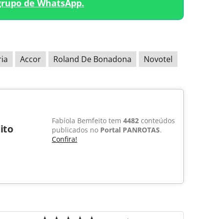
grupo de WhatsApp.
ria
Accor
Roland De Bonadona
Novotel
Fabíola Bemfeito tem
4482
conteúdos
ito
publicados no
Portal PANROTAS
.
Confira!