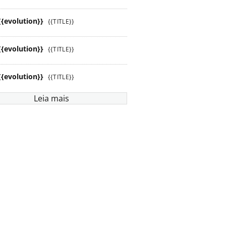
{{evolution}}
{{TITLE}}
{{evolution}}
{{TITLE}}
{{evolution}}
{{TITLE}}
Leia mais