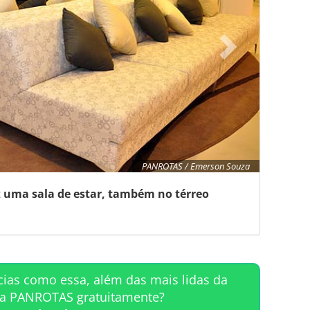
PANROTAS / Emerson Souza
 uma sala de estar, também no térreo
cias como essa, além das mais lidas da
ta PANROTAS gratuitamente?