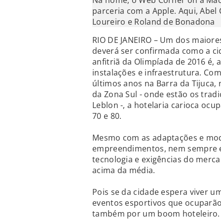
Na home, o Web Corner on a Mac
parceria com a Apple. Aqui, Abel
Loureiro e Roland de Bonadona
RIO DE JANEIRO – Um dos maiores
deverá ser confirmada como a cid
anfitriã da Olimpíada de 2016 é,
instalações e infraestrutura. C
últimos anos na Barra da Tijuca, 
da Zona Sul - onde estão os trad
Leblon -, a hotelaria carioca oc
70 e 80.
Mesmo com as adaptações e moder
empreendimentos, nem sempre e
tecnologia e exigências do merca
acima da média.
Pois se da cidade espera viver
eventos esportivos que ocuparão
também por um boom hoteleiro. E