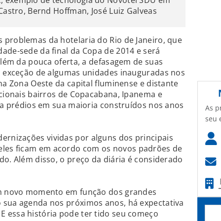
, exemplo de tecnologia do Novotel SDU em
 Castro, Bernd Hoffman, José Luiz Galveas
 problemas da hotelaria do Rio de Janeiro, que
ade-sede da final da Copa de 2014 e será
 além da pouca oferta, a defasagem de suas
om exceção de algumas unidades inauguradas nos
na Zona Oeste da capital fluminense e distante
icionais bairros de Copacabana, Ipanema e
upa prédios em sua maioria construídos nos anos
As p
seu 
nizações vividas por alguns dos principais
les ficam em acordo com os novos padrões de
do. Além disso, o preço da diária é considerado
 um novo momento em função dos grandes
 sua agenda nos próximos anos, há expectativa
 essa história pode ter tido seu começo