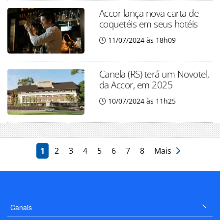
Accor lança nova carta de
coquetéis em seus hotéis
11/07/2024 às 18h09
Canela (RS) terá um Novotel,
da Accor, em 2025
10/07/2024 às 11h25
1
2
3
4
5
6
7
8
Mais
Canais