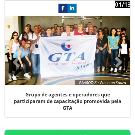
01/13
Previous
Ne
PANROTAS / Emerson Souza
Grupo de agentes e operadores que
participaram de capacitação promovida pela
GTA