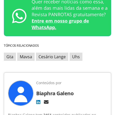
Quer receber notícias como essa,
além das mais lidas da semana e a
Revista PANROTAS gratuitamente?
Entre em nosso grupo de
WhatsApp.
TÓPICOS RELACIONADOS
Gta
Mavsa
Cesário Lange
Uhs
Conteúdos por
Biaphra Galeno
Biaphra Galeno tem
2461
conteúdos publicados no