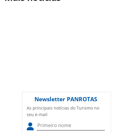
turismo/hotelaria/2015/09/blogueira-revela-dez-motivos-
para-amar-a-hotelaria_118312.html ou as ferramentas
oferecidas na página. Todo o conteúdo produzido pela
PANROTAS Editora é protegido pela legislação brasileira
sobre direito autoral. Não reproduza o conteúdo sem
autorização da PANROTAS Editora
(copyright@panrotas.com.br).
Newsletter
PANROTAS
As principais notícias do Turismo no
seu e-mail