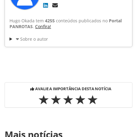
Hugo Okada tem
4255
conteúdos publicados no
Portal
PANROTAS
.
Confira!
Sobre o autor
AVALIE A IMPORTÂNCIA DESTA NOTÍCIA
Para compartilhar esse conteúdo, por favor utilize o link
Mais notícias
https://www.panrotas.com.br/noticia-