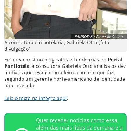
PANROTAS / Emerson Souza
A consultora em hotelaria, Gabriela Otto (foto
divulgação)
Em novo post no blog Fatos e Tendências do
Portal
PanHotéis
, a consultora Gabriela Otto analisa os dez
motivos que levam o hoteleiro a amar o que faz,
segundo um gerente norte-americano de identidade
não revelada.
Leia o texto na íntegra aqui
.
Quer receber notícias como essa,
além das mais lidas da semana e a