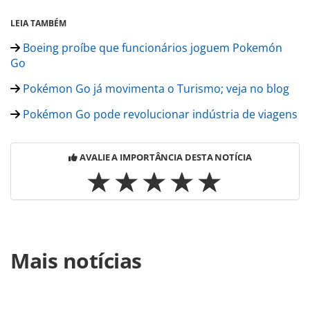
LEIA TAMBÉM
Boeing proíbe que funcionários joguem Pokemón
Go
Pokémon Go já movimenta o Turismo; veja no blog
Pokémon Go pode revolucionar indústria de viagens
AVALIE A IMPORTÂNCIA DESTA NOTÍCIA
Para compartilhar esse conteúdo, por favor utilize o link
Mais notícias
https://www.panrotas.com.br/noticia-
turismo/hotelaria/2016/07/pestana-vintage-porto-cria-o-
pokemon-go-concierge_127855.html ou as ferramentas
oferecidas na página. Todo o conteúdo produzido pela