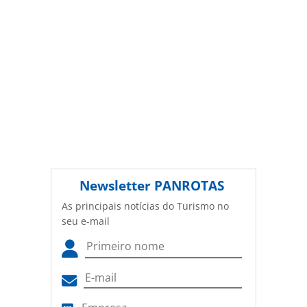
PANROTAS Editora é protegido pela legislação brasileira
sobre direito autoral. Não reproduza o conteúdo sem
autorização da PANROTAS Editora
(copyright@panrotas.com.br).
Newsletter
PANROTAS
As principais notícias do Turismo no
seu e-mail