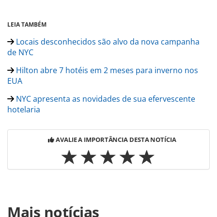
LEIA TAMBÉM
Locais desconhecidos são alvo da nova campanha
de NYC
Hilton abre 7 hotéis em 2 meses para inverno nos
EUA
NYC apresenta as novidades de sua efervescente
hotelaria
AVALIE A IMPORTÂNCIA DESTA NOTÍCIA
Para compartilhar esse conteúdo, por favor utilize o link
Mais notícias
https://www.panrotas.com.br/noticia-