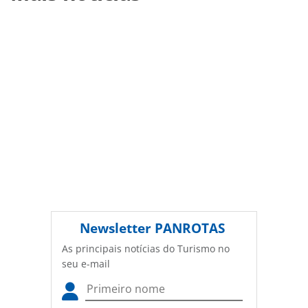
turismo/hotelaria/2017/11/trump-soho-ny-sera-
desfragmentado-neste-ano-entenda_151560.html ou as
ferramentas oferecidas na página. Todo o conteúdo
produzido pela PANROTAS Editora é protegido pela
legislação brasileira sobre direito autoral. Não reproduza o
conteúdo sem autorização da PANROTAS Editora
(copyright@panrotas.com.br).
Newsletter
PANROTAS
As principais notícias do Turismo no
seu e-mail