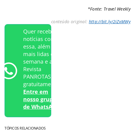
*Fonte: Travel Weekly
conteúdo original:
http://bit.ly/2iZxMWy
Quer receber
notícias como
essa, além das
mais lidas da
semana e a
Revista
PANROTAS
gratuitamente?
Entre em
nosso grupo
de WhatsApp.
TÓPICOS RELACIONADOS