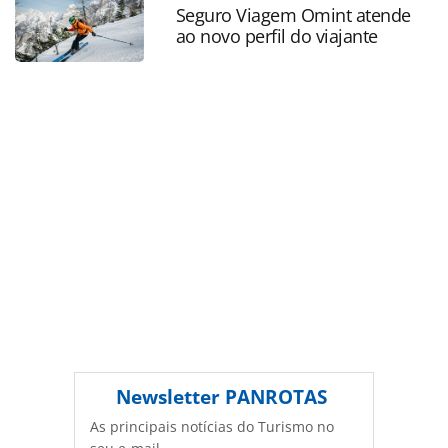
ferramentas oferecidas na página. Todo o conteúdo
Seguro Viagem Omint atende
ao novo perfil do viajante
produzido pela PANROTAS Editora é protegido pela
legislação brasileira sobre direito autoral. Não reproduza o
conteúdo sem autorização da PANROTAS Editora
(copyright@panrotas.com.br).
Newsletter
PANROTAS
As principais notícias do Turismo no