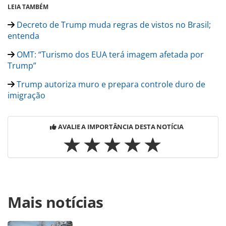
LEIA TAMBÉM
Decreto de Trump muda regras de vistos no Brasil;
entenda
OMT: “Turismo dos EUA terá imagem afetada por
Trump”
Trump autoriza muro e prepara controle duro de
imigração
AVALIE A IMPORTÂNCIA DESTA NOTÍCIA
Para compartilhar esse conteúdo, por favor utilize o link
Mais notícias
https://www.panrotas.com.br/noticia-
turismo/internacional/2017/02/muro-entre-eua-e-mexico-
devera-ficar-pronto-em-dois-anos_143953.html ou as