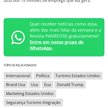
fatia dos 15 milhões de emprego que ela gera.
Quer receber notícias como essa,
além das mais lidas da semana e a
Revista PANROTAS gratuitamente?
Entre em nosso grupo de
WhatsApp.
TÓPICOS RELACIONADOS
Internacional
Política
Turismo Estados Unidos
Brand Usa
Usa
Eua
Donald Trump
Marketing Estados Unidos
Segurança Turismo Imigração