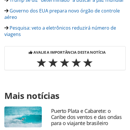
Trump se diz "determinado" a buscar a paz mundial
Governo dos EUA prepara novo órgão de controle
aéreo
Pesquisa: veto a eletrônicos reduzirá número de
viagens
AVALIE A IMPORTÂNCIA DESTA NOTÍCIA
Para compartilhar esse conteúdo, por favor utilize o link
Mais notícias
https://www.panrotas.com.br/noticia-
turismo/internacional/2017/05/brand-usa-pode-estar-com-
seus-dias-contados_146760.html ou as ferramentas
Puerto Plata e Cabarete: o
oferecidas na página. Todo o conteúdo produzido pela
Caribe dos ventos e das ondas
PANROTAS Editora é protegido pela legislação brasileira
para o viajante brasileiro
sobre direito autoral. Não reproduza o conteúdo sem