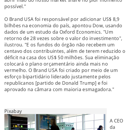
abrir mão do nosso market share no pior momento
possível."
O Brand USA foi responsável por adicionar US$ 8,9
bilhões na economia do país, apontou Dow, usando
dados de um estudo da Oxford Economics. "Um
retorno de 28 vezes sobre o valor do investimento",
ilustrou. "E os fundos do órgão não recebem um
centavo dos contribuintes, além de terem reduzido o
déficit na casa dos US$ 50 milhões. Sua eliminação
colocará o plano orçamentário ainda mais no
vermelho. O Brand USA foi criado por meio de um
esforço bipartidário liderado justamente pelos
republicanos [partido de Donald Trump] e foi
aprovado na câmara com maioria esmagadora."
Pixabay
A CEO
da