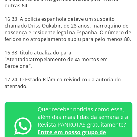
outras 64.
16:33: A polícia espanhola deteve um suspeito
chamado Driss Oukabir, de 28 anos, marroquino de
nascença e residente legal na Espanha. O número de
feridos no atropelamento subiu para pelo menos 80.
16:38: título atualizado para
"Atentado:atropelamento deixa mortos em
Barcelona".
17:24: O Estado Islâmico reivindicou a autoria do
atentado.
Quer receber notícias como essa,
além das mais lidas da semana e a
Revista PANROTAS gratuitamente?
Entre em nosso grupo de