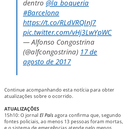
dentro
@la_boqueria
#Barcelona
https://t.co/RLdVRQInJ7
pic.twitter.com/vHj3LwYpWC
— Alfonso Congostrina
(@alfcongostrina)
17 de
agosto de 2017
Continue acompanhando esta notícia para obter
atualizações sobre o ocorrido.
ATUALIZAÇÕES
15h10: O jornal
El País
agora confirma que, segundo
fontes policiais, ao menos 13 pessoas foram mortas,
e o sistema de emergências atende pelo menos