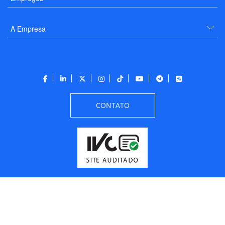
A Empresa
CONTATO
Todos os direitos reservados a PANROTAS Editora - Ver.
Friday, August 7, 2026
6:34:07 PM -03:00:00 - Builder 2026.6.2.1
/ Layout
205df0c0b694a693290208d10d1a485b