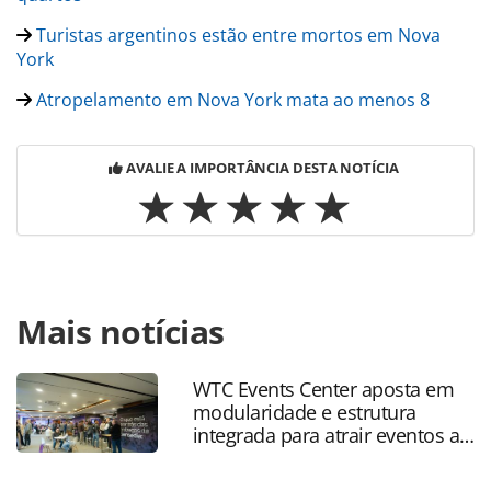
Turistas argentinos estão entre mortos em Nova
York
Atropelamento em Nova York mata ao menos 8
AVALIE A IMPORTÂNCIA DESTA NOTÍCIA
Para compartilhar esse conteúdo, por favor utilize o link
Mais notícias
https://www.panrotas.com.br/noticia-
turismo/internacional/2017/11/nyc-lamenta-ato-terrorista-
e-garante-seguranca-na-cidade_150979.html ou as
WTC Events Center aposta em
ferramentas oferecidas na página. Todo o conteúdo
modularidade e estrutura
produzido pela PANROTAS Editora é protegido pela
integrada para atrair eventos a
legislação brasileira sobre direito autoral. Não reproduza o
SP
conteúdo sem autorização da PANROTAS Editora