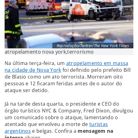
Reprodução/Twitter/The New York Times
atropelamento nova york,terrorismo
Na última terça-feira, um
atropelamento em massa
na cidade de Nova York
foi definido pelo prefeito Bill
de Blasio como um ato terrorista. Morreram oito
pessoas e 12 ficaram feridas antes de o autor do
ataque ser detido.
Já na tarde desta quarta, o presidente e CEO do
órgão turístico NYC & Company, Fred Dixon, divulgou
um comunicado sobre o ataque, lamentando o
atentado que envolveu a morte de
turistas
argentinos
e belgas. Confira a
mensagem na
íntegra
abaixo.