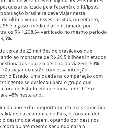
mporada de verão devem injetar R$ 29,5 bilhões
pesquisa realizada pela Fecomércio RJ/Ipsos.
opulação brasileira deve viajar nesta
do último verão. Esses turistas, no entanto,
2,95 é o gasto médio diário estimado por
tra os R$ 1.208,64 verificado no mesmo período
9,5%.
de cerca de 22 milhões de brasileiros que
egando ao montante de R$ 29,5 bilhões injetados
uestionados sobre o destino da viagem, 53%
 irão viajar ou estão com essa intenção
róprio Estado, uma queda na comparação com
contingente se deslocou para o grupo que
ra fora do Estado em que mora: em 2013 o
para 48% neste ano.
o fim do ano e do comportamento mais comedido
realidade da economia do País, o consumidor
o o destino da viagem, optando por destinos
de mora ou até mesmo seguindo para o