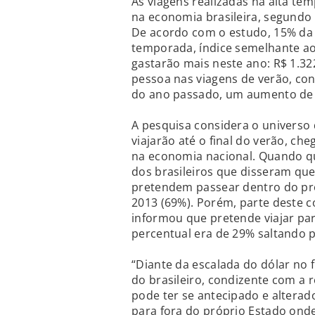
As viagens realizadas na alta te
na economia brasileira, segundo 
De acordo com o estudo, 15% da p
temporada, índice semelhante ao 
gastarão mais neste ano: R$ 1.32
pessoa nas viagens de verão, con
do ano passado, um aumento de 
A pesquisa considera o universo 
viajarão até o final do verão, ch
na economia nacional. Quando q
dos brasileiros que disseram que
pretendem passear dentro do p
2013 (69%). Porém, parte deste 
informou que pretende viajar pa
percentual era de 29% saltando 
“Diante da escalada do dólar n
do brasileiro, condizente com a 
pode ter se antecipado e alterad
para fora do próprio Estado on