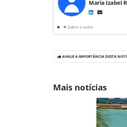
Maria Izabel 
Sobre o autor
AVALIE A IMPORTÂNCIA DESTA NOTÍ
Para compartilhar esse conteúdo, por 
Mais notícias
https://www.panrotas.com.br/notici
medio-de-r-13-mil-em-viagens-de-ve
página. Todo o conteúdo produzido 
brasileira sobre direito autoral. N
PANROTAS Editora (copyright@panro