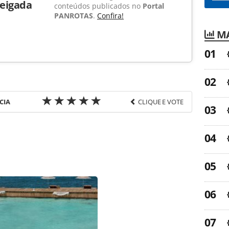
Reigada
conteúdos publicados no
Portal
PANROTAS
.
Confira!
MA
CIA
CLIQUE E VOTE
favor utilize o link
a-turismo/mercado/2015/01/brasileiro-tem-gasto-
rao_109039.html ou as ferramentas oferecidas na
pela PANROTAS Editora é protegido pela legislação
ão reproduza o conteúdo sem autorização da
tas.com.br).