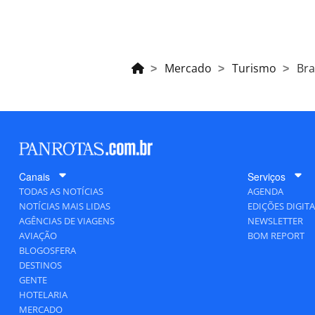
Mercado
Turismo
Bra
Canais
Serviços
TODAS AS NOTÍCIAS
AGENDA
NOTÍCIAS MAIS LIDAS
EDIÇÕES DIGITA
AGÊNCIAS DE VIAGENS
NEWSLETTER
AVIAÇÃO
BOM REPORT
BLOGOSFERA
DESTINOS
GENTE
HOTELARIA
MERCADO