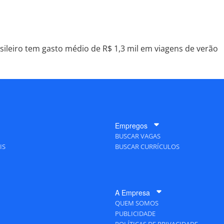
sileiro tem gasto médio de R$ 1,3 mil em viagens de verão
Empregos
BUSCAR VAGAS
IS
BUSCAR CURRÍCULOS
A Empresa
QUEM SOMOS
PUBLICIDADE
POLÍTICAS DE PRIVACIDADE