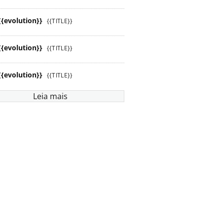
{{evolution}}
{{TITLE}}
{{evolution}}
{{TITLE}}
{{evolution}}
{{TITLE}}
Leia mais