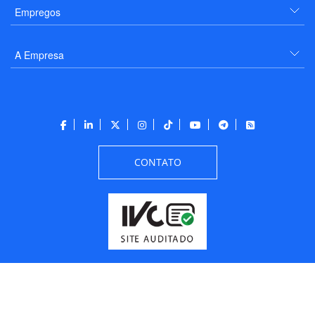
Empregos
A Empresa
CONTATO
Todos os direitos reservados a PANROTAS Editora - Ver.
Thursday, August 6, 2026
6:08:39 PM -03:00:00 - Builder 2026.6.2.1
/ Layout
205df0c0b694a693290208d10d1a485b