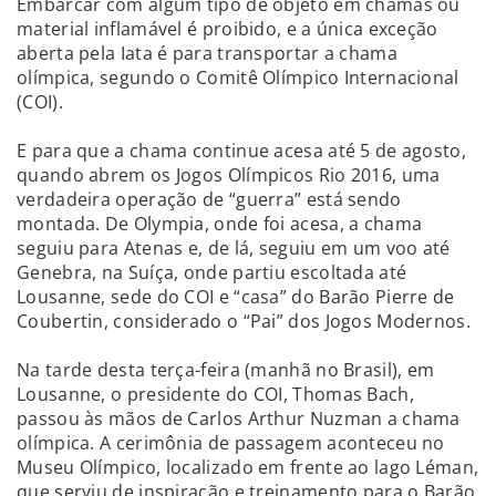
Embarcar com algum tipo de objeto em chamas ou
material inflamável é proibido, e a única exceção
aberta pela Iata é para transportar a chama
olímpica, segundo o Comitê Olímpico Internacional
(COI).
E para que a chama continue acesa até 5 de agosto,
quando abrem os Jogos Olímpicos Rio 2016, uma
verdadeira operação de “guerra” está sendo
montada. De Olympia, onde foi acesa, a chama
seguiu para Atenas e, de lá, seguiu em um voo até
Genebra, na Suíça, onde partiu escoltada até
Lousanne, sede do COI e “casa” do Barão Pierre de
Coubertin, considerado o “Pai” dos Jogos Modernos.
Na tarde desta terça-feira (manhã no Brasil), em
Lousanne, o presidente do COI, Thomas Bach,
passou às mãos de Carlos Arthur Nuzman a chama
olímpica. A cerimônia de passagem aconteceu no
Museu Olímpico, localizado em frente ao lago Léman,
que serviu de inspiração e treinamento para o Barão