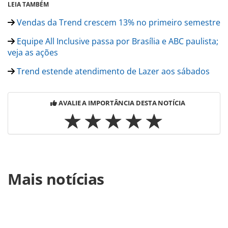
LEIA TAMBÉM
Vendas da Trend crescem 13% no primeiro semestre
Equipe All Inclusive passa por Brasília e ABC paulista;
veja as ações
Trend estende atendimento de Lazer aos sábados
AVALIE A IMPORTÂNCIA DESTA NOTÍCIA
Para compartilhar esse conteúdo, por favor utilize o link
Mais notícias
https://www.panrotas.com.br/noticia-
turismo/mercado/2016/07/trend-abre-25-vagas-para-
consultores-confira_127827.html ou as ferramentas
oferecidas na página. Todo o conteúdo produzido pela
PANROTAS Editora é protegido pela legislação brasileira