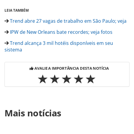
LEIA TAMBÉM
Trend abre 27 vagas de trabalho em São Paulo; veja
IPW de New Orleans bate recordes; veja fotos
Trend alcança 3 mil hotéis disponíveis em seu
sistema
AVALIE A IMPORTÂNCIA DESTA NOTÍCIA
Para compartilhar esse conteúdo, por favor utilize o link
Mais notícias
https://www.panrotas.com.br/noticia-
turismo/operadoras/2016/06/trend-estende-atendimento-
de-lazer-aos-sabados_126916.html ou as ferramentas
oferecidas na página. Todo o conteúdo produzido pela