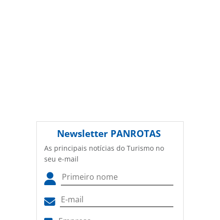
PANROTAS Editora é protegido pela legislação brasileira
sobre direito autoral. Não reproduza o conteúdo sem
autorização da PANROTAS Editora
(copyright@panrotas.com.br).
Newsletter
PANROTAS
As principais notícias do Turismo no
seu e-mail