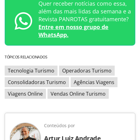
Quer receber notícias como essa,
além das mais lidas da semana e a
Revista PANROTAS gratuitamente?
Entre em nosso grupo de
WhatsApp.
TÓPICOS RELACIONADOS
Tecnologia Turismo
Operadoras Turismo
Consolidadoras Turismo
Agências Viagens
Viagens Online
Vendas Online Turismo
Conteúdos por
Artur Luiz Andrade