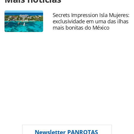
turismo/operadoras/2014/01/schultz-mantem-gratuidade-
de-sistema-as-agencias_96526.html ou as ferramentas
Secrets Impression Isla Mujeres:
oferecidas na página. Todo o conteúdo produzido pela
exclusividade em uma das ilhas
PANROTAS Editora é protegido pela legislação brasileira
mais bonitas do México
sobre direito autoral. Não reproduza o conteúdo sem
autorização da PANROTAS Editora
(copyright@panrotas.com.br).
Newsletter
PANROTAS