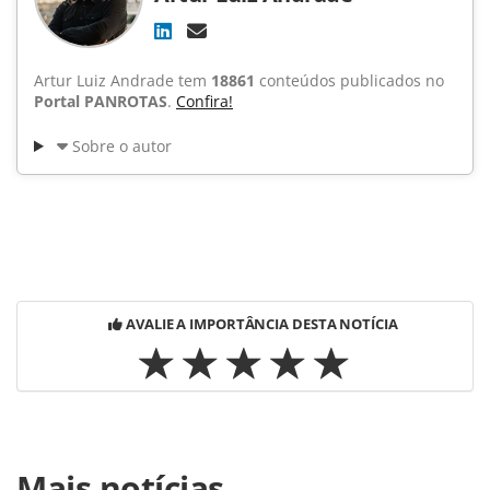
Artur Luiz Andrade tem
18861
conteúdos publicados no
Portal PANROTAS
.
Confira!
Sobre o autor
AVALIE A IMPORTÂNCIA DESTA NOTÍCIA
Para compartilhar esse conteúdo, por favor utilize o link
Mais notícias
https://www.panrotas.com.br/noticia-