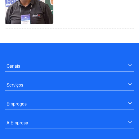
Canais
Serviços
Empregos
A Empresa