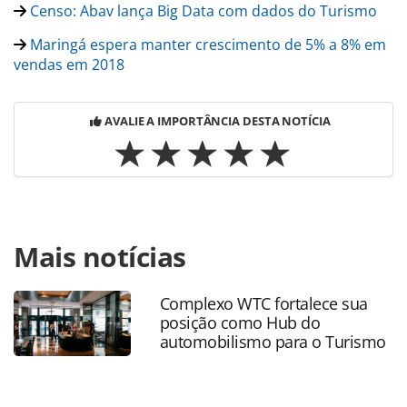
Censo: Abav lança Big Data com dados do Turismo
Maringá espera manter crescimento de 5% a 8% em
vendas em 2018
AVALIE A IMPORTÂNCIA DESTA NOTÍCIA
Para compartilhar esse conteúdo, por favor utilize o link
Mais notícias
https://www.panrotas.com.br/noticia-
turismo/operadoras/2017/09/turnet-lanca-aplicativo-de-
fidelidade-e-nova-filial-no-rj_150018.html ou as
Complexo WTC fortalece sua
ferramentas oferecidas na página. Todo o conteúdo
posição como Hub do
produzido pela PANROTAS Editora é protegido pela
automobilismo para o Turismo
legislação brasileira sobre direito autoral. Não reproduza o
conteúdo sem autorização da PANROTAS Editora
(copyright@panrotas.com.br).