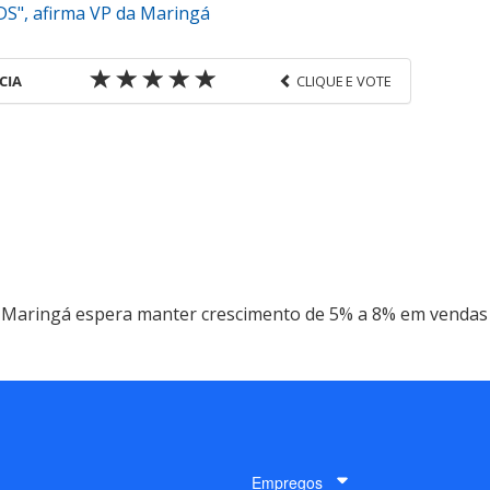
DS", afirma VP da Maringá
CIA
CLIQUE E VOTE
favor utilize o link
ns-corporativas/mercado/2017/09/maringa-espera-
ndas-em-2018_150006.html ou as ferramentas
údo produzido pela PANROTAS Editora é protegido
eito autoral. Não reproduza o conteúdo sem
opyright@panrotas.com.br).
a espaço nas
e viagens de incentivo