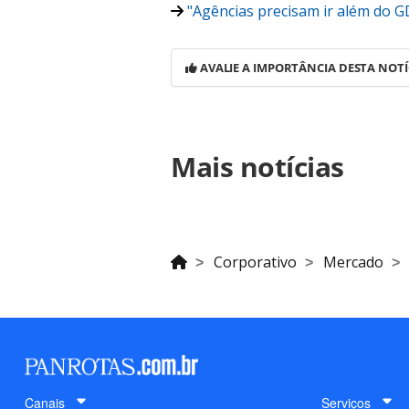
"Agências precisam ir além do G
AVALIE A IMPORTÂNCIA DESTA NOTÍ
Para compartilhar esse conteúdo, por 
Mais notícias
https://www.panrotas.com.br/viage
manter-crescimento-de-5-a-8-em-ve
oferecidas na página. Todo o conte
pela legislação brasileira sobre dir
autorização da PANROTAS Editora (c
Esporte ganh
estratégias d