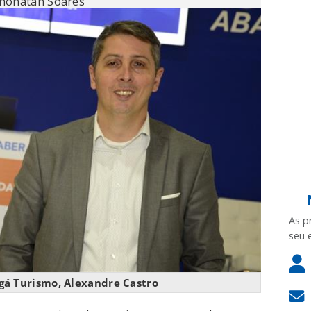
Jhonatan Soares
As p
seu 
gá Turismo, Alexandre Castro