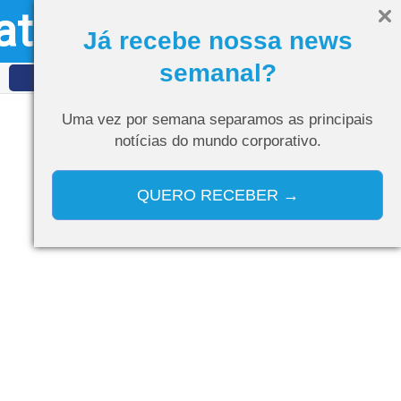
ativo
Olá, visitante
Entrar
Já recebe nossa news
semanal?
IDET
Curso de IA
Uma vez por semana separamos as
principais
notícias do mundo corporativo.
QUERO RECEBER →