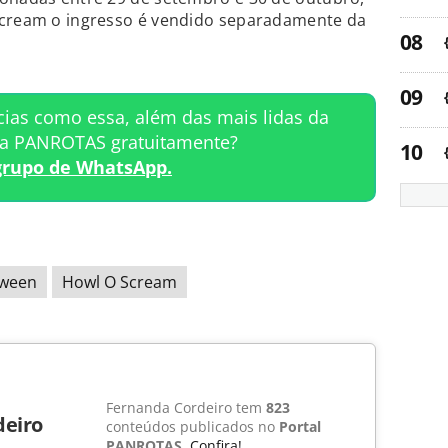
Scream o ingresso é vendido separadamente da
cias como essa, além das mais lidas da
ta PANROTAS gratuitamente?
grupo de WhatsApp.
oween
Howl O Scream
Fernanda Cordeiro tem
823
deiro
conteúdos publicados no
Portal
PANROTAS
.
Confira!