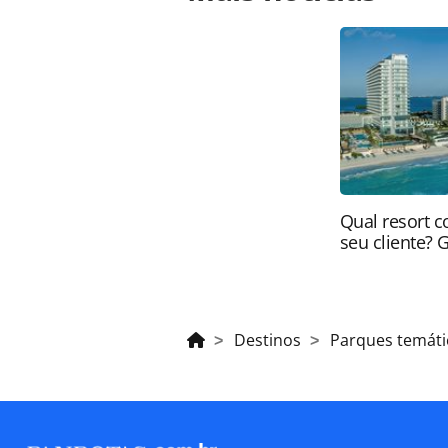
novas-casas-assombradas-no-busch
oferecidas na página. Todo o conte
pela legislação brasileira sobre dir
autorização da PANROTAS Editora (
Qual resort c
seu cliente? 
Destinos
Parques temáti