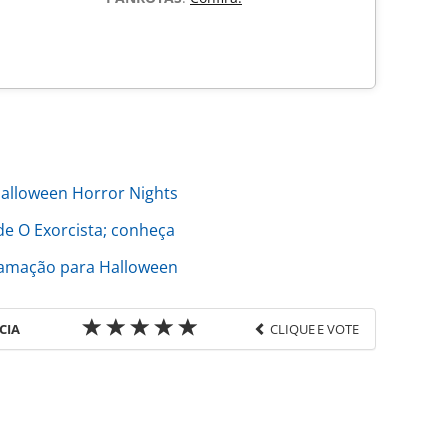
alloween Horror Nights
de O Exorcista; conheça
ramação para Halloween
CIA
CLIQUE E VOTE
favor utilize o link
ia-turismo/parquestematicos/2016/08/halloween-