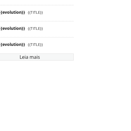
{{evolution}}
{{TITLE}}
{{evolution}}
{{TITLE}}
{{evolution}}
{{TITLE}}
Leia mais