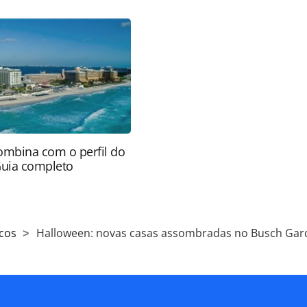
-gardens_128910.html ou as ferramentas
údo produzido pela PANROTAS Editora é protegido
eito autoral. Não reproduza o conteúdo sem
copyright@panrotas.com.br).
ombina com o perfil do
Guia completo
cos
Halloween: novas casas assombradas no Busch Gar