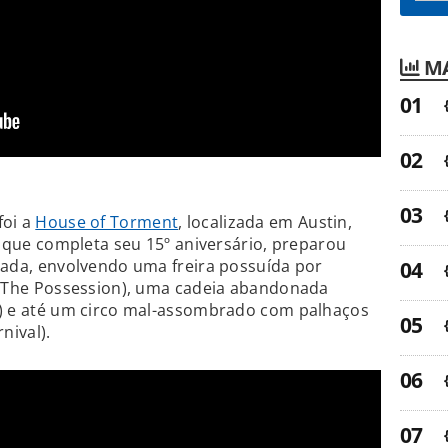
MA
foi a
House of Torment
, localizada em Austin,
, que completa seu 15º aniversário, preparou
rada, envolvendo uma freira possuída por
: The Possession), uma cadeia abandonada
) e até um circo mal-assombrado com palhaços
nival).