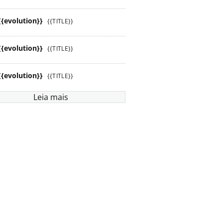
{{evolution}}
{{TITLE}}
{{evolution}}
{{TITLE}}
{{evolution}}
{{TITLE}}
Leia mais