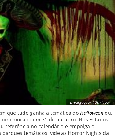
Divulgação/ 13th Floor
em que tudo ganha a temática do
Halloween
ou,
, comemorado em 31 de outubro. Nos Estados
ou referência no calendário e empolga o
s parques temáticos, vide as Horror Nights da