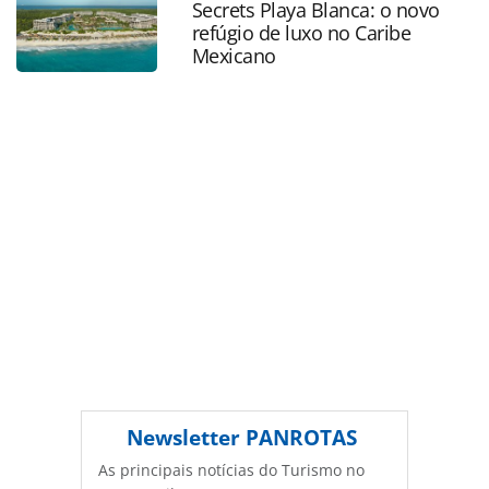
Secrets Playa Blanca: o novo
oferecidas na página. Todo o conteúdo produzido pela
refúgio de luxo no Caribe
PANROTAS Editora é protegido pela legislação brasileira
Mexicano
sobre direito autoral. Não reproduza o conteúdo sem
autorização da PANROTAS Editora
(copyright@panrotas.com.br).
Newsletter
PANROTAS
As principais notícias do Turismo no