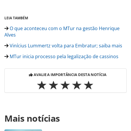
LEIA TAMBÉM
O que aconteceu com o MTur na gestão Henrique
Alves
Vinícius Lummertz volta para Embratur; saiba mais
MTur inicia processo pela legalização de cassinos
AVALIE A IMPORTÂNCIA DESTA NOTÍCIA
Para compartilhar esse conteúdo, por favor utilize o link
Mais notícias
https://www.panrotas.com.br/noticia-
turismo/politica/2016/06/criado-em-2003-mtur-ja-teve-8-
ministros-confira_126676.html ou as ferramentas