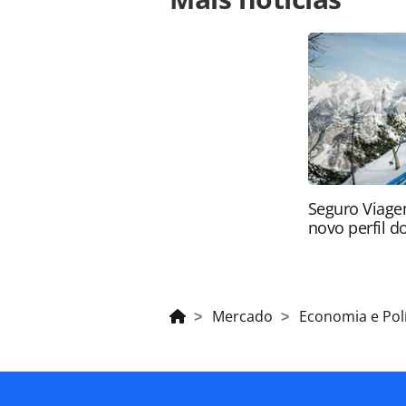
para-arrecadar-dinheiro-para-viage
página. Todo o conteúdo produzido 
brasileira sobre direito autoral. N
PANROTAS Editora (copyright@panro
Seguro Viage
novo perfil do
Mercado
Economia e Polí