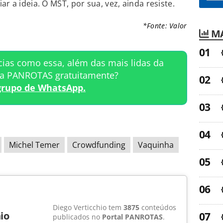
r a ideia. O MST, por sua, vez, ainda resiste.
*Fonte: Valor
MA
cias como essa, além das mais lidas da
ta PANROTAS gratuitamente?
grupo de WhatsApp.
Michel Temer
Crowdfunding
Vaquinha
Diego Verticchio tem
3875
conteúdos
io
publicados no
Portal PANROTAS
.