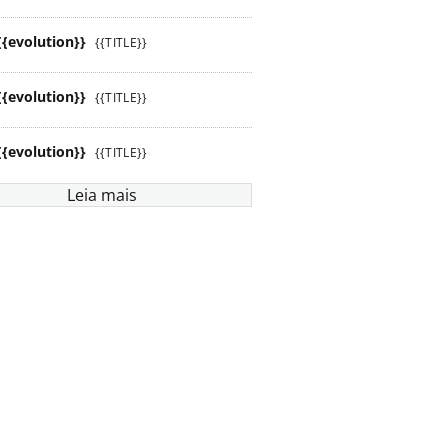
{{evolution}}
{{TITLE}}
{{evolution}}
{{TITLE}}
{{evolution}}
{{TITLE}}
Leia mais