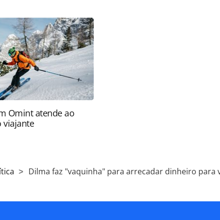
ns_127019.html ou as ferramentas oferecidas na
pela PANROTAS Editora é protegido pela legislação
ão reproduza o conteúdo sem autorização da
tas.com.br).
m Omint atende ao
 viajante
tica
Dilma faz "vaquinha" para arrecadar dinheiro para 