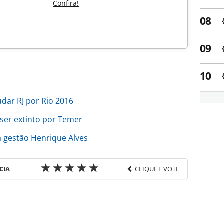
Confira!
dar RJ por Rio 2016
ser extinto por Temer
 gestão Henrique Alves
CIA
CLIQUE E VOTE
favor utilize o link
-turismo/politica/2016/06/dilma-faz-vaquinha-