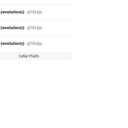
{{evolution}}
{{TITLE}}
{{evolution}}
{{TITLE}}
{{evolution}}
{{TITLE}}
Leia mais