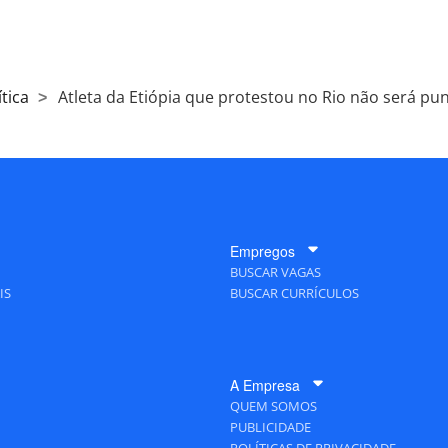
tica
Atleta da Etiópia que protestou no Rio não será pu
Empregos
BUSCAR VAGAS
IS
BUSCAR CURRÍCULOS
A Empresa
QUEM SOMOS
PUBLICIDADE
POLÍTICAS DE PRIVACIDADE