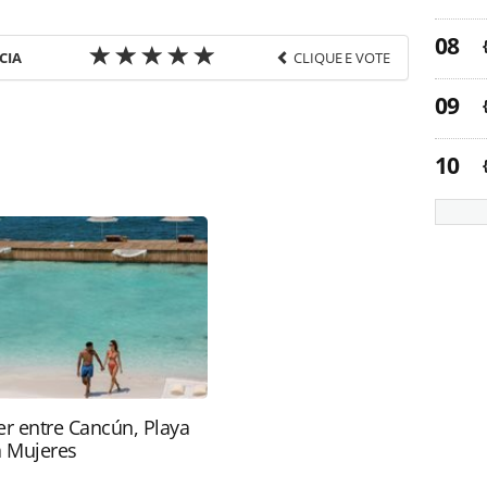
CIA
CLIQUE E VOTE
favor utilize o link
-turismo/politica/2016/08/atleta-da-etiopia-que-
28913.html ou as ferramentas oferecidas na página.
ROTAS Editora é protegido pela legislação
ão reproduza o conteúdo sem autorização da
tas.com.br).
r entre Cancún, Playa
a Mujeres