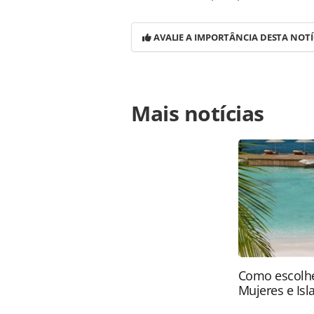
AVALIE A IMPORTÂNCIA DESTA NOTÍ
Para compartilhar esse conteúdo, por 
Mais notícias
https://www.panrotas.com.br/noticia
protestou-no-rio-nao-sera-punido_1
Todo o conteúdo produzido pela PAN
brasileira sobre direito autoral. N
PANROTAS Editora (copyright@panro
Como escolhe
Mujeres e Isl