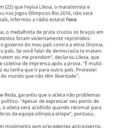
(22) que Feyisa Lilesa, o maratonista e
u nos Jogos Olímpicos Rio 2016, não será
aís, informou a rádio estatal
Fana
.
a, o medalhista de prata cruzou os braços em
otestos foram violentamente reprimidos:
 do governo do meu país contra a etnia Oromia.
u país. Se você falar de democracia te matam.
e matem ou me prendam", declarou Lilesa, que
 coletiva de imprensa após a prova. "É muito
z eu tenha que ir para outro país. Protestei
 do mundo que não têm liberdade",
w Reda, garantiu que o atleta não problemas
político. "Apesar de expressar seu ponto de
s, o atleta será acolhido quando retornar para
ros da equipe olímpica etíope", pontuou.
 um movimento sem precedentes anti-governo,