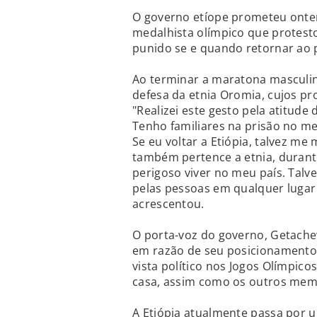
O governo etíope prometeu ontem 
medalhista olímpico que protesto
punido se e quando retornar ao p
Ao terminar a maratona masculin
defesa da etnia Oromia, cujos pr
"Realizei este gesto pela atitude
Tenho familiares na prisão no me
Se eu voltar a Etiópia, talvez m
também pertence a etnia, durante
perigoso viver no meu país. Talve
pelas pessoas em qualquer lugar
acrescentou.
O porta-voz do governo, Getache
em razão de seu posicionamento 
vista político nos Jogos Olímpico
casa, assim como os outros memb
A Etiópia atualmente passa por