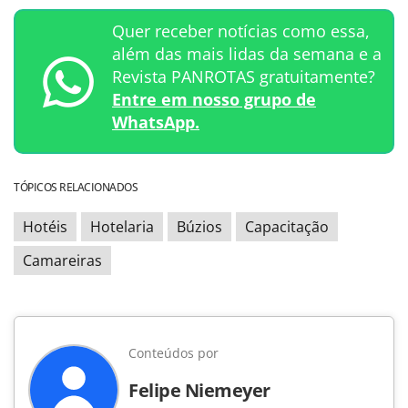
Quer receber notícias como essa,
além das mais lidas da semana e a
Revista PANROTAS gratuitamente?
Entre em nosso grupo de
WhatsApp.
TÓPICOS RELACIONADOS
Hotéis
Hotelaria
Búzios
Capacitação
Camareiras
Conteúdos por
Felipe Niemeyer