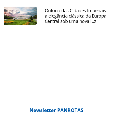
turismo/servicos/2010/07/buzios-cria-selo-para-hotel-que-
capacitar-funcionarios_59585.html ou as ferramentas
Outono das Cidades Imperiais:
oferecidas na página. Todo o conteúdo produzido pela
a elegância clássica da Europa
PANROTAS Editora é protegido pela legislação brasileira
Central sob uma nova luz
sobre direito autoral. Não reproduza o conteúdo sem
autorização da PANROTAS Editora
(copyright@panrotas.com.br).
Newsletter
PANROTAS