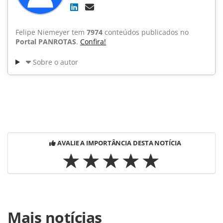
Felipe Niemeyer tem
7974
conteúdos publicados no
Portal PANROTAS
.
Confira!
Sobre o autor
AVALIE A IMPORTÂNCIA DESTA NOTÍCIA
Para compartilhar esse conteúdo, por favor utilize o link
Mais notícias
https://www.panrotas.com.br/noticia-