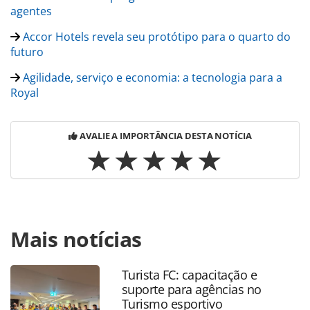
agentes
Accor Hotels revela seu protótipo para o quarto do
futuro
Agilidade, serviço e economia: a tecnologia para a
Royal
AVALIE A IMPORTÂNCIA DESTA NOTÍCIA
Para compartilhar esse conteúdo, por favor utilize o link
Mais notícias
https://www.panrotas.com.br/noticia-
turismo/tecnologia/2017/11/hilton-lanca-incubadora-de-
inovacoes-para-a-hotelaria_151486.html ou as ferramentas
Turista FC: capacitação e
oferecidas na página. Todo o conteúdo produzido pela
suporte para agências no
PANROTAS Editora é protegido pela legislação brasileira
Turismo esportivo