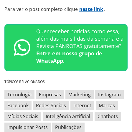
Para ver o post completo clique
neste link
.
Quer receber notícias como essa,
além das mais lidas da semana e a
Revista PANROTAS gratuitamente?
Entre em nosso grupo de
WhatsApp.
TÓPICOS RELACIONADOS
Tecnologia
Empresas
Marketing
Instagram
Facebook
Redes Sociais
Internet
Marcas
Mídias Sociais
Inteligência Artificial
Chatbots
Impulsionar Posts
Publicações