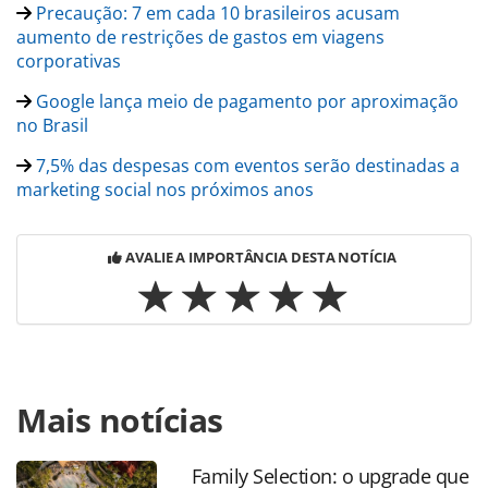
Precaução: 7 em cada 10 brasileiros acusam
aumento de restrições de gastos em viagens
corporativas
Google lança meio de pagamento por aproximação
no Brasil
7,5% das despesas com eventos serão destinadas a
marketing social nos próximos anos
AVALIE A IMPORTÂNCIA DESTA NOTÍCIA
Para compartilhar esse conteúdo, por favor utilize o link
Mais notícias
https://www.panrotas.com.br/noticia-
turismo/tecnologia/2017/11/pagar-para-impulsionar-
marketing-nas-redes-e-essencial_151491.html ou as
Family Selection: o upgrade que
ferramentas oferecidas na página. Todo o conteúdo