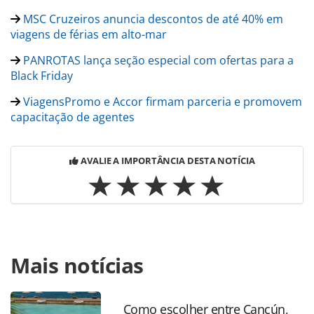
MSC Cruzeiros anuncia descontos de até 40% em
viagens de férias em alto-mar
PANROTAS lança seção especial com ofertas para a
Black Friday
ViagensPromo e Accor firmam parceria e promovem
capacitação de agentes
AVALIE A IMPORTÂNCIA DESTA NOTÍCIA
Para compartilhar esse conteúdo, por favor utilize o link
Mais notícias
https://www.panrotas.com.br/panfriday/operadoras/2023
lanca-descontos-de-ate-60-e-premio-diarios-para-
agencias_200944.html ou as ferramentas oferecidas na
página. Todo o conteúdo produzido pela PANROTAS
Como escolher entre Cancún,