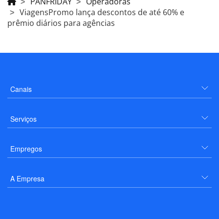
PANFRIDAY
Operadoras
ViagensPromo lança descontos de até 60% e
prêmio diários para agências
Canais
Serviços
Empregos
A Empresa