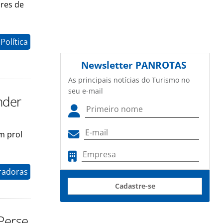
res de
Política
Newsletter
PANROTAS
As principais notícias do Turismo no
seu e-mail
nder
m prol
radoras
Cadastre-se
Perse