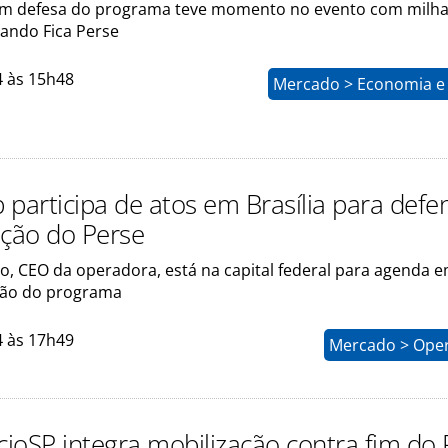
m defesa do programa teve momento no evento com milha
ando Fica Perse
4 às 15h48
Mercado > Economia e 
 participa de atos em Brasília para defe
ção do Perse
o, CEO da operadora, está na capital federal para agenda e
ão do programa
4 às 17h49
Mercado > Ope
ioSP integra mobilização contra fim do 