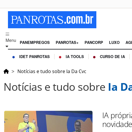
Menu
PANEMPREGOS
PANROTAS+
PANCORP
LUXO
AG
IDET PANROTAS
IA TOOLS
CURSO DE IA
Notícias e tudo sobre Ia Da Cvc
Notícias e tudo sobre
Ia D
IA própr
novidade