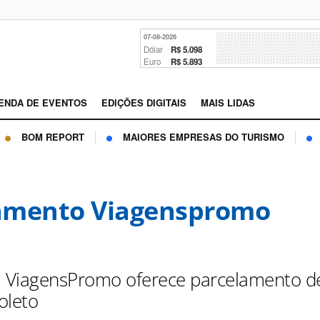
07-08-2026
Dólar
R$ 5.098
Euro
R$ 5.893
ENDA DE EVENTOS
EDIÇÕES DIGITAIS
MAIS LIDAS
BOM REPORT
MAIORES EMPRESAS DO TURISMO
amento Viagenspromo
, ViagensPromo oferece parcelamento d
oleto