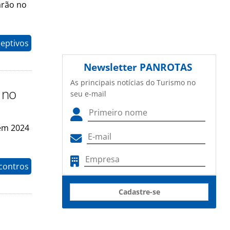
arão no
eptivos
Newsletter
PANROTAS
As principais notícias do Turismo no
 no
seu e-mail
em 2024
contros
Cadastre-se