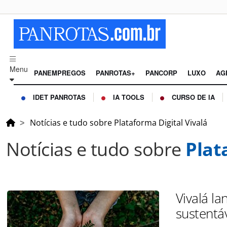
Menu
PANEMPREGOS
PANROTAS+
PANCORP
LUXO
AG
IDET PANROTAS
IA TOOLS
CURSO DE IA
Notícias e tudo sobre Plataforma Digital Vivalá
Notícias e tudo sobre
Plat
Vivalá l
sustentáv