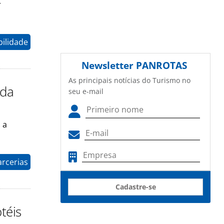
r
ilidade
Newsletter
PANROTAS
As principais notícias do Turismo no
 da
seu e-mail
 a
arcerias
Cadastre-se
téis