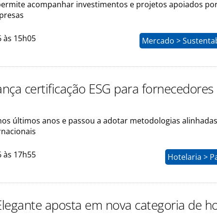
ermite acompanhar investimentos e projetos apoiados po
mpresas
6 às 15h05
Mercado > Sustentab
lança certificação ESG para fornecedores
 nos últimos anos e passou a adotar metodologias alinhadas
rnacionais
6 às 17h55
Hotelaria > P
 Elegante aposta em nova categoria de ho