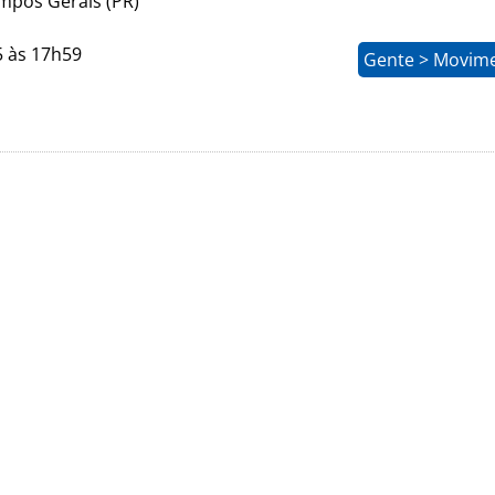
pos Gerais (PR)
5 às 17h59
Gente > Movim