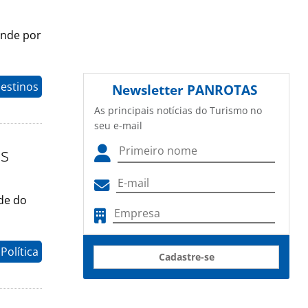
onde por
estinos
Newsletter
PANROTAS
As principais notícias do Turismo no
seu e-mail
as
de do
Política
Cadastre-se