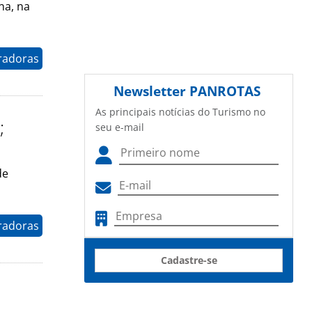
na, na
radoras
Newsletter
PANROTAS
As principais notícias do Turismo no
;
seu e-mail
de
radoras
Cadastre-se