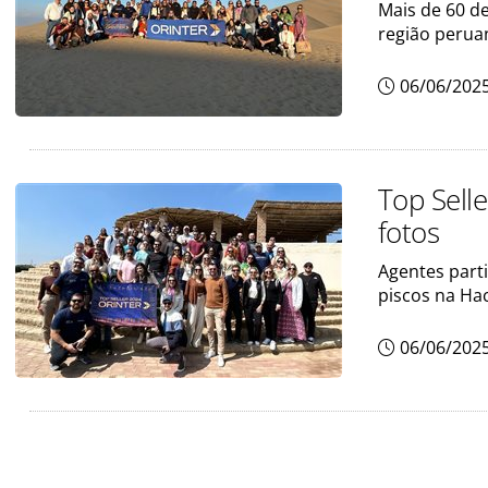
Mais de 60 d
região perua
06/06/202
Top Sell
fotos
Agentes part
piscos na Ha
06/06/202