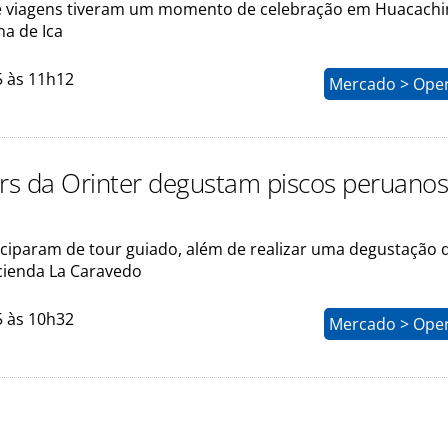
e viagens tiveram um momento de celebração em Huacachi
na de Ica
5 às 11h12
Mercado > Ope
ers da Orinter degustam piscos peruanos
iciparam de tour guiado, além de realizar uma degustação 
cienda La Caravedo
5 às 10h32
Mercado > Ope