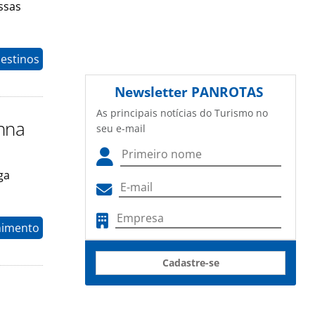
ssas
estinos
Newsletter
PANROTAS
As principais notícias do Turismo no
nna
seu e-mail
ga
nimento
Cadastre-se