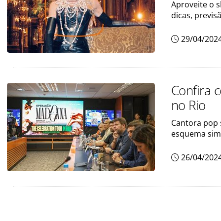
Aproveite o 
dicas, previ
29/04/202
Confira 
no Rio
Cantora pop 
esquema simi
26/04/202