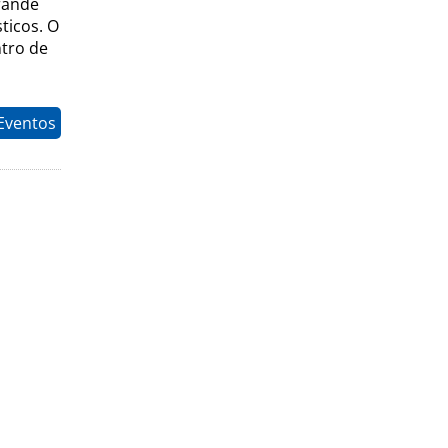
rande
sticos. O
ntro de
Eventos