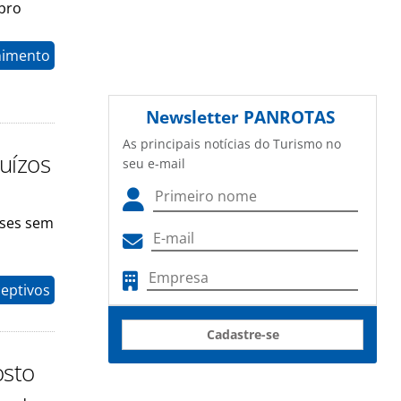
mbro
nimento
Newsletter
PANROTAS
As principais notícias do Turismo no
uízos
seu e-mail
eses sem
eptivos
Cadastre-se
osto