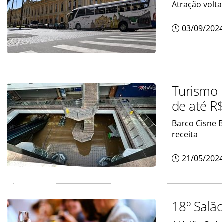
Atração volta
03/09/202
Turismo 
de até R
Barco Cisne 
receita
21/05/202
18º Salã